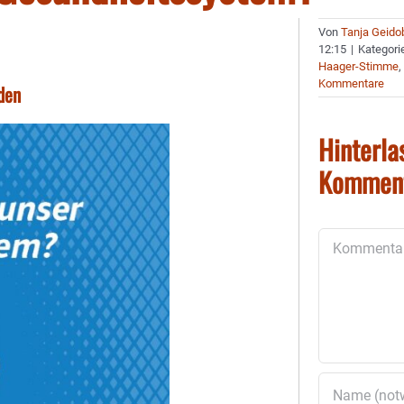
Von
Tanja Geido
12:15
|
Kategori
Haager-Stimme
Kommentare
den
Hinterla
Kommen
Kommentar