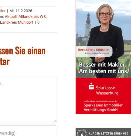
bler
|
Mi. 11.2.2026 -
en:
Aktuell
,
Altlandkreis WS
,
,
Landkreis Mühldorf
|
0
ssen Sie einen
tar