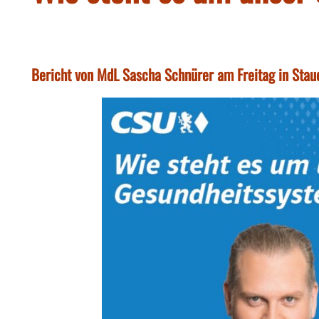
Bericht von MdL Sascha Schnürer am Freitag in Stau