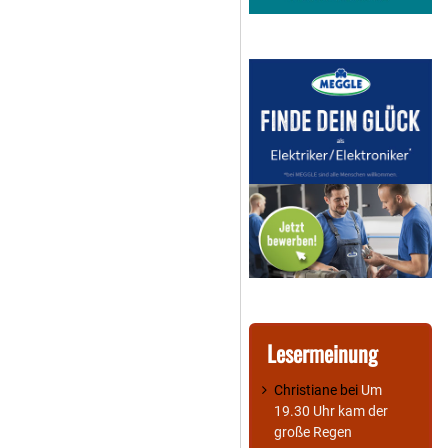
Lesermeinung
Christiane
bei
Um
19.30 Uhr kam der
große Regen