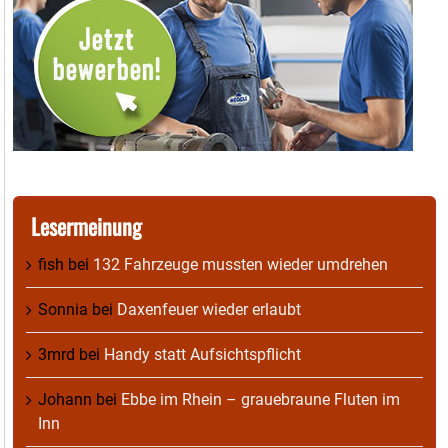
Lesermeinung
fish
bei
132 Fahrzeuge mussten wieder umdrehen
Sonnia
bei
Daxenfeuer wieder erlaubt
3mrd
bei
Handy statt Aufsichtspflicht
Johann
bei
Ebbe im Rhein – grauebraune Fluten im
Inn