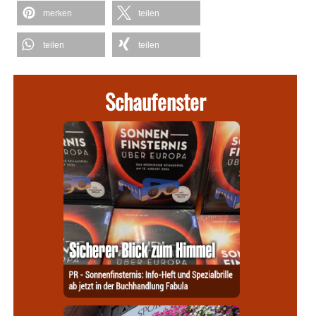
merken
teilen
teilen
teilen
Schaufenster