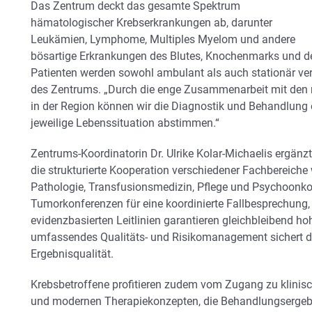
Das Zentrum deckt das gesamte Spektrum
hämatologischer Krebserkrankungen ab, darunter
Leukämien, Lymphome, Multiples Myelom und andere
bösartige Erkrankungen des Blutes, Knochenmarks und d
Patienten werden sowohl ambulant als auch stationär verso
des Zentrums. „Durch die enge Zusammenarbeit mit den 
in der Region können wir die Diagnostik und Behandlung o
jeweilige Lebenssituation abstimmen.“
Zentrums-Koordinatorin Dr. Ulrike Kolar-Michaelis ergänzt: 
die strukturierte Kooperation verschiedener Fachbereiche
Pathologie, Transfusionsmedizin, Pflege und Psychoonko
Tumorkonferenzen für eine koordinierte Fallbesprechung
evidenzbasierten Leitlinien garantieren gleichbleibend ho
umfassendes Qualitäts- und Risikomanagement sichert 
Ergebnisqualität.
Krebsbetroffene profitieren zudem vom Zugang zu klinis
und modernen Therapiekonzepten, die Behandlungsergeb