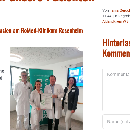
Von
Tanja Geido
11:44
|
Kategori
Altlandkreis WS
oplasien am RoMed-Klinikum Rosenheim
Hinterla
Kommen
he
Kommentar
nd
e