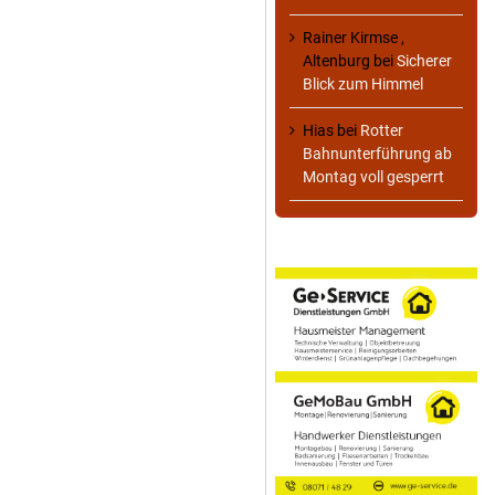
Rainer Kirmse ,
Altenburg
bei
Sicherer
Blick zum Himmel
Hias
bei
Rotter
Bahnunterführung ab
Montag voll gesperrt