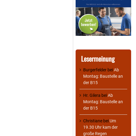
Lesermeinung
Burgerfelder
bei
Ab
Montag: Baustelle an
der B15
Hr. Gilera
bei
Ab
Montag: Baustelle an
der B15
Christiane
bei
Um
19.30 Uhr kam der
große Regen