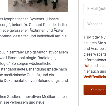
es lymphatischen Systems. „Unsere
rgt“, betont Dr. Gerhard Puchtler, Leiter
niedergelassenen Ärztinnen und Ärzten
ptimal gestalten und individuell auf die
Mit der Nu
erklären Sie 
und Verarbeit
„Ein zentraler Erfolgsfaktor ist vor allem
diese Website
 wie Hämatoonkologie, Radiologie,
Informationen
logie.“ So sorgen wöchentliche
Datenschutze
, standardisierte Behandlungspfade nach
hier auch un
he medizinische Qualität, und ein
Veröffentlic
die Dokumentation von Behandlungs- und
chen Studien, innovativen Medikamenten
nisse verbessern und neue