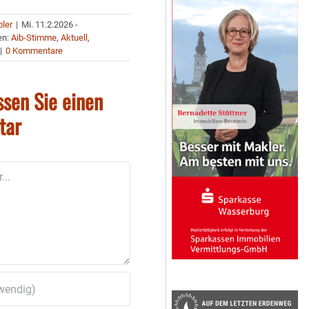
bler
|
Mi. 11.2.2026 -
en:
Aib-Stimme
,
Aktuell
,
|
0 Kommentare
ssen Sie einen
tar