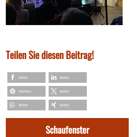
Teilen Sie diesen Beitrag!
teilen
teilen
merken
teilen
teilen
teilen
Schaufenster