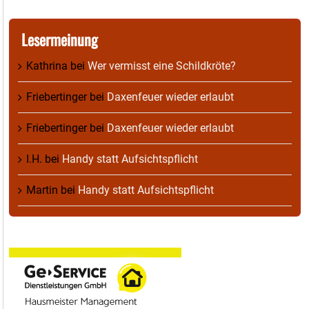
Lesermeinung
Kathrina
bei
Wer vermisst eine Schildkröte?
Friebertinger
bei
Daxenfeuer wieder erlaubt
Friebertinger
bei
Daxenfeuer wieder erlaubt
I.H.
bei
Handy statt Aufsichtspflicht
Martin
bei
Handy statt Aufsichtspflicht