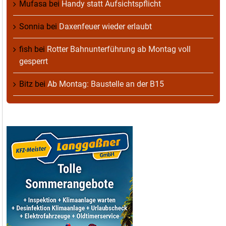
Mufasa
bei
Handy statt Aufsichtspflicht
Sonnia
bei
Daxenfeuer wieder erlaubt
fish
bei
Rotter Bahnunterführung ab Montag voll
gesperrt
Bitz
bei
Ab Montag: Baustelle an der B15