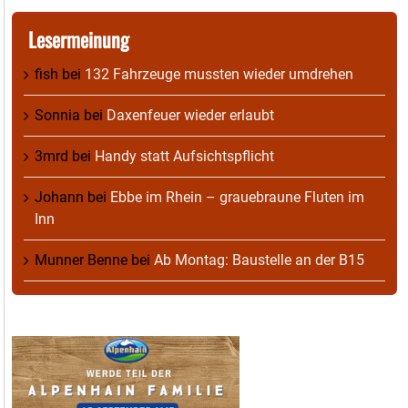
Lesermeinung
fish
bei
132 Fahrzeuge mussten wieder umdrehen
Sonnia
bei
Daxenfeuer wieder erlaubt
3mrd
bei
Handy statt Aufsichtspflicht
Johann
bei
Ebbe im Rhein – grauebraune Fluten im
Inn
Munner Benne
bei
Ab Montag: Baustelle an der B15