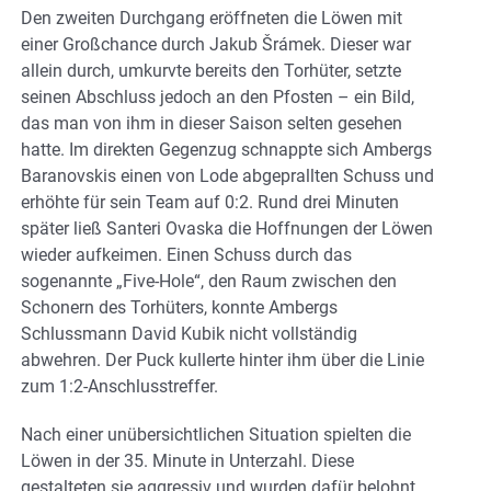
Den zweiten Durchgang eröffneten die Löwen mit
einer Großchance durch Jakub Šrámek. Dieser war
allein durch, umkurvte bereits den Torhüter, setzte
seinen Abschluss jedoch an den Pfosten – ein Bild,
das man von ihm in dieser Saison selten gesehen
hatte. Im direkten Gegenzug schnappte sich Ambergs
Baranovskis einen von Lode abgeprallten Schuss und
erhöhte für sein Team auf 0:2. Rund drei Minuten
später ließ Santeri Ovaska die Hoffnungen der Löwen
wieder aufkeimen. Einen Schuss durch das
sogenannte „Five-Hole“, den Raum zwischen den
Schonern des Torhüters, konnte Ambergs
Schlussmann David Kubik nicht vollständig
abwehren. Der Puck kullerte hinter ihm über die Linie
zum 1:2-Anschlusstreffer.
Nach einer unübersichtlichen Situation spielten die
Löwen in der 35. Minute in Unterzahl. Diese
gestalteten sie aggressiv und wurden dafür belohnt.