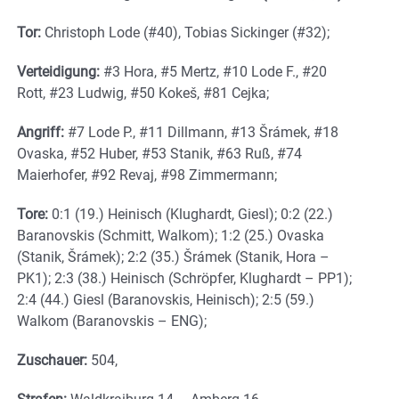
Tor:
Christoph Lode (#40), Tobias Sickinger (#32);
Verteidigung:
#3 Hora, #5 Mertz, #10 Lode F., #20
Rott, #23 Ludwig, #50 Kokeš, #81 Cejka;
Angriff:
#7 Lode P., #11 Dillmann, #13 Šrámek, #18
Ovaska, #52 Huber, #53 Stanik, #63 Ruß, #74
Maierhofer, #92 Revaj, #98 Zimmermann;
Tore:
0:1 (19.) Heinisch (Klughardt, Giesl); 0:2 (22.)
Baranovskis (Schmitt, Walkom); 1:2 (25.) Ovaska
(Stanik, Šrámek); 2:2 (35.) Šrámek (Stanik, Hora –
PK1); 2:3 (38.) Heinisch (Schröpfer, Klughardt – PP1);
2:4 (44.) Giesl (Baranovskis, Heinisch); 2:5 (59.)
Walkom (Baranovskis – ENG);
Zuschauer:
504,