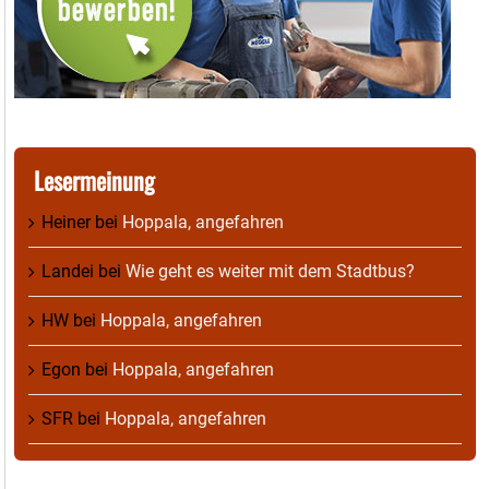
Lesermeinung
Heiner
bei
Hoppala, angefahren
Landei
bei
Wie geht es weiter mit dem Stadtbus?
HW
bei
Hoppala, angefahren
Egon
bei
Hoppala, angefahren
SFR
bei
Hoppala, angefahren