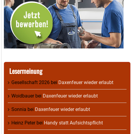
Lesermeinung
Gesellschaft 2026
bei
Daxenfeuer wieder erlaubt
Woidbauer
bei
Daxenfeuer wieder erlaubt
Sonnia
bei
Daxenfeuer wieder erlaubt
Heinz Peter
bei
Handy statt Aufsichtspflicht