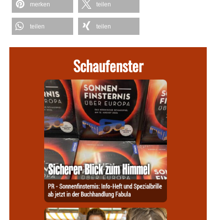
merken
teilen
teilen
teilen
Schaufenster