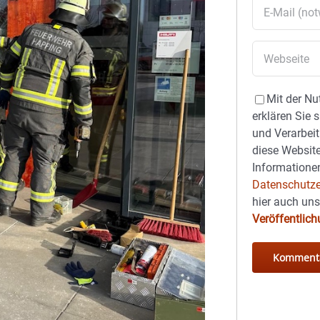
Mit der Nu
erklären Sie 
und Verarbeit
diese Website
Informationen
Datenschutze
hier auch un
Veröffentlic