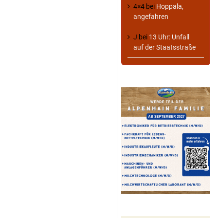
4×4
bei
Hoppala,
angefahren
J
bei
13 Uhr: Unfall
auf der Staatsstraße