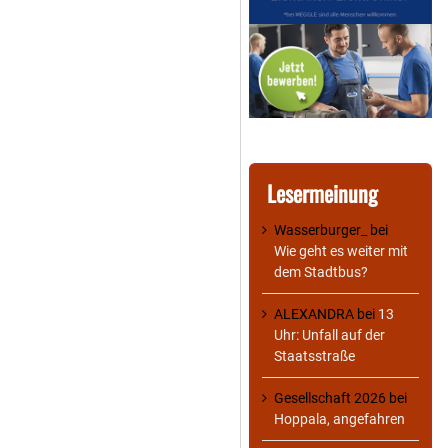
Lesermeinung
Wasserburger_
bei
Wie geht es weiter mit
dem Stadtbus?
ALEXANDRA
bei
13
Uhr: Unfall auf der
Staatsstraße
Gesellschaft 2026
bei
Hoppala, angefahren