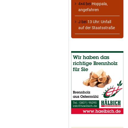
4×4
bei
Hoppala,
angefahren
J
bei
13 Uhr: Unfall
auf der Staatsstraße