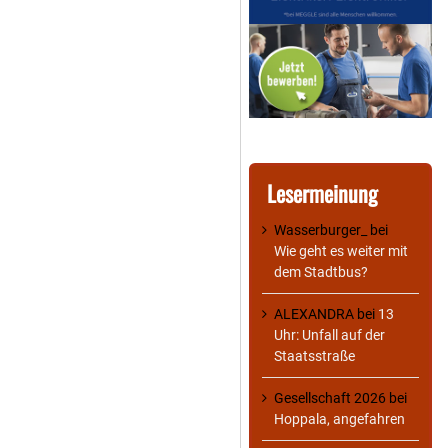
Lesermeinung
Wasserburger_
bei
Wie geht es weiter mit
dem Stadtbus?
ALEXANDRA
bei
13
Uhr: Unfall auf der
Staatsstraße
Gesellschaft 2026
bei
Hoppala, angefahren