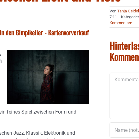
Von
Tanja Geido
7:11
|
Kategorie
Kommentare
in den Gimplkeller - Kartenvorverkauf
Hinterla
Kommen
,
m
Kommentar
d
ein feines Spiel zwischen Form und
schen Jazz, Klassik, Elektronik und