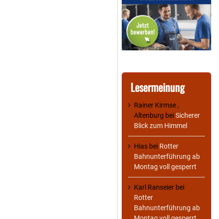
Lesermeinung
Rainer Kirmse ,
Altenburg
bei
Sicherer
Blick zum Himmel
Hias
bei
Rotter
Bahnunterführung ab
Montag voll gesperrt
Karl Ranseier
bei
Rotter
Bahnunterführung ab
Montag voll gesperrt