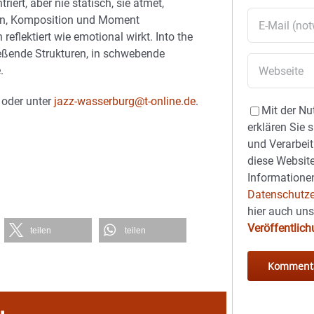
ert, aber nie statisch, sie atmet,
tion, Komposition und Moment
eflektiert wie emotional wirkt. Into the
ließende Strukturen, in schwebende
.
 oder unter
jazz-wasserburg@t-online.de
.
Mit der Nu
erklären Sie 
und Verarbeit
diese Website
Informationen
Datenschutze
hier auch un
Veröffentlic
teilen
teilen