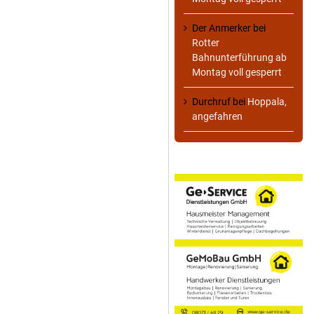
Der Anmerker
bei
Rotter
Bahnunterführung ab
Montag voll gesperrt
Durchruf
bei
Hoppala,
angefahren