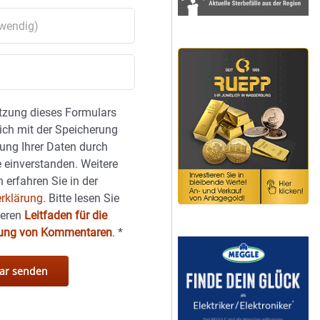
tzung dieses Formulars
sich mit der Speicherung
ung Ihrer Daten durch
 einverstanden. Weitere
 erfahren Sie in der
rklärung.
Bitte lesen Sie
seren
Leitfaden für die
hung von Kommentaren
.
*