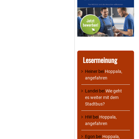
Lesermeinung
Heiner
bei
Hoppala,
angefahren
Landei
bei
Wie geht
es weiter mit dem
Stadtbus?
HW
bei
Hoppala,
angefahren
Egon
bei
Hoppala,