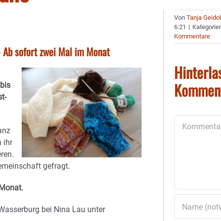
Von
Tanja Geido
6:21
|
Kategorie
Kommentare
Ab sofort zwei Mal im Monat
Hinterla
Kommen
bis
t-
Kommentar
anz
 ihr
eren.
meinschaft gefragt.
 Monat.
Wasserburg bei Nina Lau unter