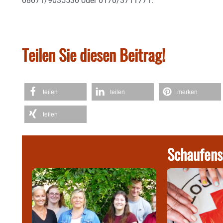
08071/9035530 oder 0170/3711771.
Teilen Sie diesen Beitrag!
teilen
teilen
merken
teilen
Schaufens