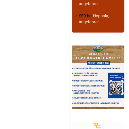
angefahren
SFR
bei
Hoppala,
angefahren