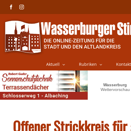
Skip
Facebook
Instagram
to
content
Aktuell
Rubriken
Kontakt
Offener Strickkreis für 