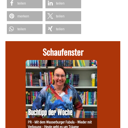
teilen
teilen
merken
teilen
teilen
teilen
Schaufenster