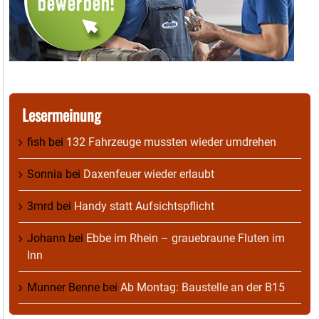
Lesermeinung
fish
bei
132 Fahrzeuge mussten wieder umdrehen
Sonnia
bei
Daxenfeuer wieder erlaubt
3mrd
bei
Handy statt Aufsichtspflicht
Johann
bei
Ebbe im Rhein – grauebraune Fluten im
Inn
Munner Benne
bei
Ab Montag: Baustelle an der B15