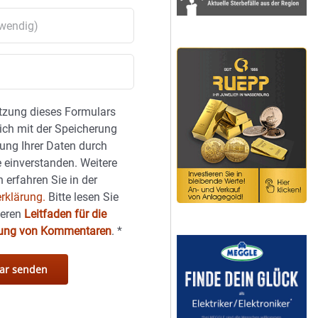
tzung dieses Formulars
sich mit der Speicherung
ung Ihrer Daten durch
 einverstanden. Weitere
 erfahren Sie in der
rklärung.
Bitte lesen Sie
seren
Leitfaden für die
hung von Kommentaren
.
*