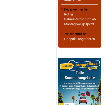
Feuerwehrler
bei
Rotter
Bahnunterführung ab
Montag voll gesperrt
Zwischenruf
bei
Hoppala, angefahren