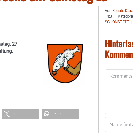
Von
Renate Drax
14:31
|
Kategori
SCHONSTETT
|
Hinterla
stag, 27.
Kommen
ltung.
Kommentar
teilen
teilen