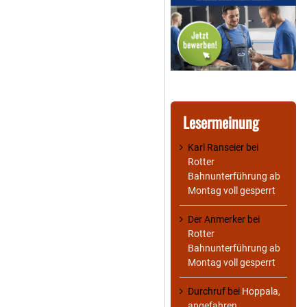
Lesermeinung
Karl Ranseier
bei
Rotter
Bahnunterführung ab
Montag voll gesperrt
Der Anmerker
bei
Rotter
Bahnunterführung ab
Montag voll gesperrt
Durchruf
bei
Hoppala,
angefahren