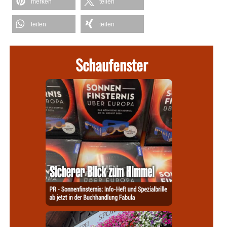
merken
teilen
teilen
teilen
Schaufenster