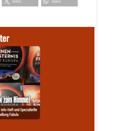
teilen
teilen
ter