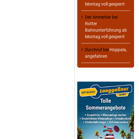
Montag voll gesperrt
Der Anmerker
bei
Rotter
Bahnunterführung ab
Montag voll gesperrt
Durchruf
bei
Hoppala,
angefahren