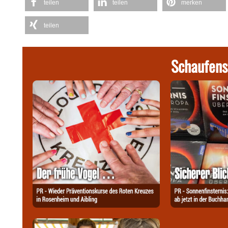
teilen
teilen
merken
teilen
Schaufens