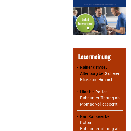
Lesermeinung
Rainer Kirmse ,
Altenburg
bei
Sicherer
Blick zum Himmel
Hias
bei
Rotter
Bahnunterführung ab
Montag voll gesperrt
Karl Ranseier
bei
Rotter
Bahnunterführung ab