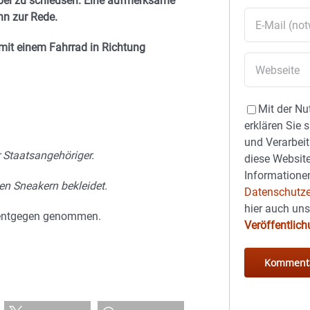
rbei zu schleusen. Eine aufmerksame
nn zur Rede.
e mit einem Fahrrad in Richtung
Mit der Nu
erklären Sie 
und Verarbeit
 Staatsangehöriger.
diese Website
Informationen
en Sneakern bekleidet.
Datenschutze
hier auch un
0 entgegen genommen.
Veröffentlic