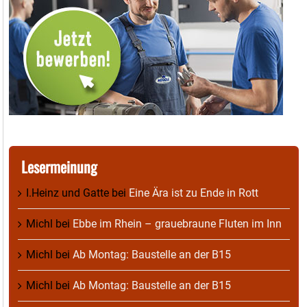
Lesermeinung
I.Heinz und Gatte
bei
Eine Ära ist zu Ende in Rott
Michl
bei
Ebbe im Rhein – grauebraune Fluten im Inn
Michl
bei
Ab Montag: Baustelle an der B15
Michl
bei
Ab Montag: Baustelle an der B15