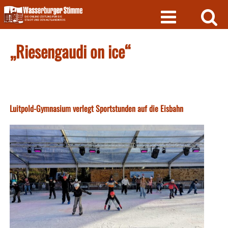
Skip
to
content
„Riesengaudi on ice“
Luitpold-Gymnasium verlegt Sportstunden auf die Eisbahn