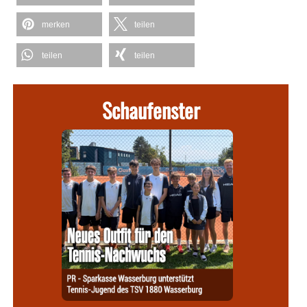
merken
teilen
teilen
teilen
Schaufenster