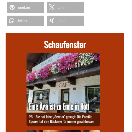
merken
teilen
teilen
teilen
Schaufenster