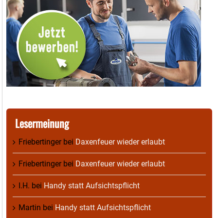
Lesermeinung
Friebertinger
bei
Daxenfeuer wieder erlaubt
Friebertinger
bei
Daxenfeuer wieder erlaubt
I.H.
bei
Handy statt Aufsichtspflicht
Martin
bei
Handy statt Aufsichtspflicht