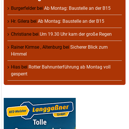
Burgerfelder
bei
Ab Montag: Baustelle an der B15
Hr. Gilera
bei
Ab Montag: Baustelle an der B15
Christiane
bei
Um 19.30 Uhr kam der große Regen
Rainer Kirmse , Altenburg
bei
Sicherer Blick zum
Himmel
Hias
bei
Rotter Bahnunterführung ab Montag voll
gesperrt