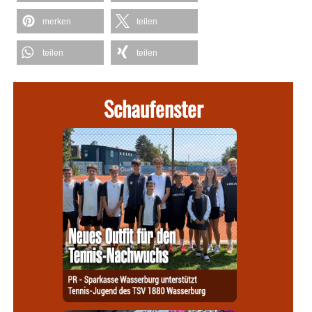
merken
teilen
teilen
teilen
Schaufenster