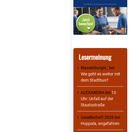
Lesermeinung
Wasserburger_
bei
Wie geht es weiter mit
dem Stadtbus?
ALEXANDRA
bei
13
Uhr: Unfall auf der
Staatsstraße
Gesellschaft 2026
bei
Hoppala, angefahren