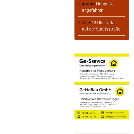
4×4
bei
Hoppala,
angefahren
J
bei
13 Uhr: Unfall
auf der Staatsstraße