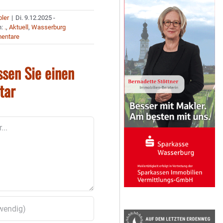
bler
|
Di. 9.12.2025 -
n:
.
,
Aktuell
,
Wasserburg
entare
ssen Sie einen
tar