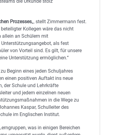
steams die Urkunde stolz
ichen Prozesses
„, stellt Zimmermann fest.
eteiligter Kollegen wäre das nicht
h allein an Schülern mit
in Unterstützungsangebot, als fest
r von Vorteil sind. Es gilt, für unsere
eine Unterstützung ermöglichen.“
zu Beginn eines jeden Schuljahres
n einen positiven Auftakt ins neue
 der Schule und Lehrkräfte
leiter und jedem einzelnen neuen
terstützungsmaßnahmen in die Wege zu
 Johannes Kaspar, Schulleiter des
ule im Englischen Institut.
Lerngruppen, was in einigen Bereichen
rums umgesetzt wurde, dient außerdem