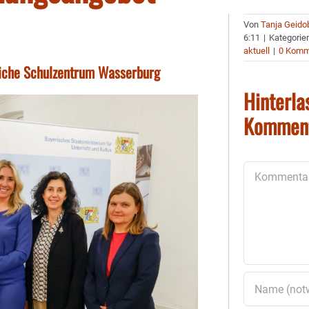
Von
Tanja Geido
6:11
|
Kategorie
aktuell
|
0 Komm
fliche Schulzentrum Wasserburg
Hinterla
Kommen
Kommentar