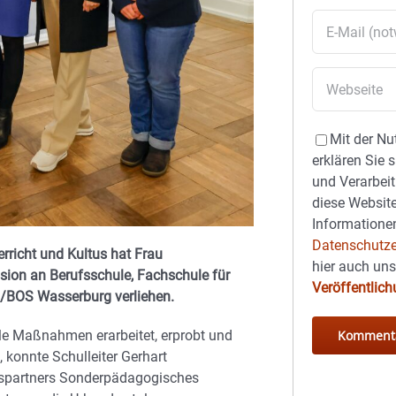
Mit der Nu
erklären Sie 
und Verarbeit
diese Website
Informationen
Datenschutze
erricht und Kultus hat Frau
hier auch un
usion an Berufsschule, Fachschule für
Veröffentlic
/BOS Wasserburg verliehen.
le Maßnahmen erarbeitet, erprobt und
konnte Schulleiter Gerhart
spartners Sonderpädagogisches