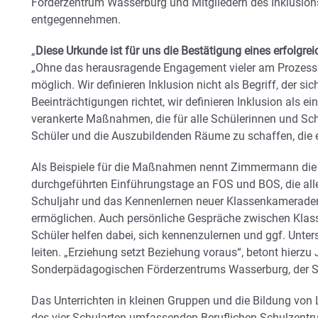
Förderzentrum Wasserburg und Mitgliedern des Inklusion
entgegennehmen.
„
Diese Urkunde ist für uns die Bestätigung eines erfolgre
„Ohne das herausragende Engagement vieler am Prozess b
möglich. Wir definieren Inklusion nicht als Begriff, der sic
Beeinträchtigungen richtet, wir definieren Inklusion als e
verankerte Maßnahmen, die für alle Schülerinnen und Schüle
Schüler und die Auszubildenden Räume zu schaffen, die 
Als Beispiele für die Maßnahmen nennt Zimmermann die 
durchgeführten Einführungstage an FOS und BOS, die alle
Schuljahr und das Kennenlernen neuer Klassenkameraden,
ermöglichen. Auch persönliche Gespräche zwischen Klass
Schüler helfen dabei, sich kennenzulernen und ggf. Un
leiten. „Erziehung setzt Beziehung voraus“, betont hierzu
Sonderpädagogischen Förderzentrums Wasserburg, der Sch
Das Unterrichten in kleinen Gruppen und die Bildung von 
des vier Schularten umfassenden Beruflichen Schulzent