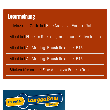
Lesermeinung
I.Heinz und Gatte
bei
Eine Ära ist zu Ende in Rott
Michl
bei
Ebbe im Rhein – grauebraune Fluten im Inn
Michl
bei
Ab Montag: Baustelle an der B15
Michl
bei
Ab Montag: Baustelle an der B15
Bäckereifreund
bei
Eine Ära ist zu Ende in Rott