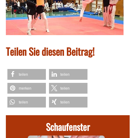
Teilen Sie diesen Beitrag!
teilen
teilen
merken
teilen
teilen
teilen
Schaufenster