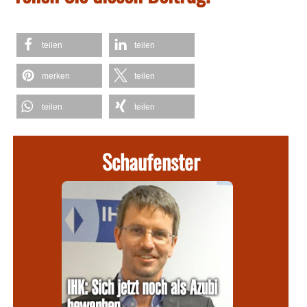
teilen
teilen
merken
teilen
teilen
teilen
Schaufenster