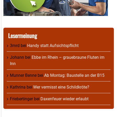
Lesermeinung
3mrd
bei
Handy statt Aufsichtspflicht
Johann
bei
Ebbe im Rhein – grauebraune Fluten im
Inn
Munner Benne
bei
Ab Montag: Baustelle an der B15
Kathrina
bei
Wer vermisst eine Schildkröte?
Friebertinger
bei
Daxenfeuer wieder erlaubt