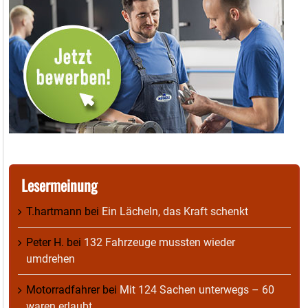
Lesermeinung
T.hartmann
bei
Ein Lächeln, das Kraft schenkt
Peter H.
bei
132 Fahrzeuge mussten wieder
umdrehen
Motorradfahrer
bei
Mit 124 Sachen unterwegs – 60
waren erlaubt