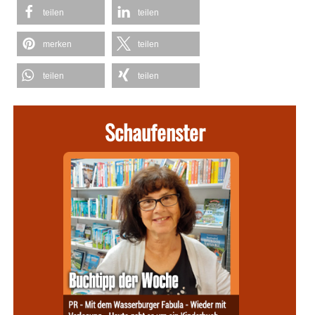
teilen
teilen
merken
teilen
teilen
teilen
Schaufenster