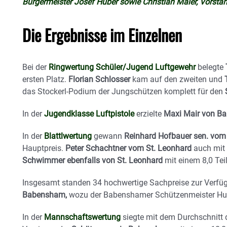
Bürgermeister Josef Huber sowie Christian Maier, Vorsta
Die Ergebnisse im Einzelnen
Bei der
Ringwertung Schüler/Jugend Luftgewehr
belegte
ersten Platz.
Florian Schlosser
kam auf den zweiten und
das Stockerl-Podium der Jungschützen komplett für den
In der
Jugendklasse Luftpistole
erzielte
Maxi Mair von B
In der
Blattlwertung
gewann
Reinhard Hofbauer sen. vo
Hauptpreis.
Peter Schachtner vom St. Leonhard
auch mit 
Schwimmer ebenfalls von St. Leonhard
mit einem 8,0 Teil
Insgesamt standen 34 hochwertige Sachpreise zur Verfü
Babensham,
wozu der Babenshamer Schützenmeister Hub
In der
Mannschaftswertung
siegte mit dem Durchschnitt d