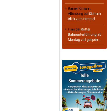
Rainer Kirmse ,
Altenburg
bei
Sicherer
Blick zum Himmel
Hias
bei
Rotter
Bahnunterführung ab
Montag voll gesperrt