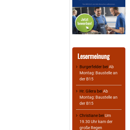
Lesermeinung
Burgerfelder
bei
Ab
Montag: Baustelle an
der B15
Hr. Gilera
bei
Ab
Montag: Baustelle an
der B15
Christiane
bei
Um
19.30 Uhr kam der
große Regen