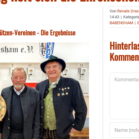
Von
Renate Drax
14:43
|
Kategori
BABENSHAM
|
tzen-Vereinen - Die Ergebnisse
Hinterla
Kommen
Kommentar