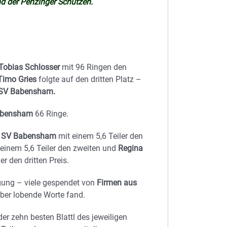
nd der Penzinger Schützen.
Tobias Schlosser
mit 96 Ringen den
Timo Gries
folgte auf den dritten Platz –
SV Babensham.
abensham
66 Ringe.
m SV Babensham
mit einem 5,6 Teiler den
einem 5,6 Teiler den zweiten und
Regina
er den dritten Preis.
gung – viele gespendet von
Firmen aus
er lobende Worte fand.
er zehn besten Blattl des jeweiligen