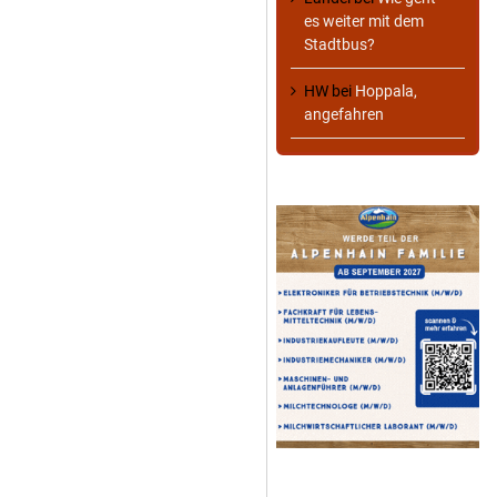
es weiter mit dem
Stadtbus?
HW
bei
Hoppala,
angefahren