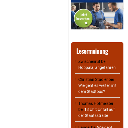
Lesermeinung
Zwischenruf
bei
Hoppala, angefahren
Christian Stadler
bei
Wie geht es weiter mit
dem Stadtbus?
Thomas Hofmeister
bei
13 Uhr: Unfall auf
der Staatsstraße
Landei
bei
Wie geht