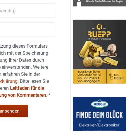
tzung dieses Formulars
sich mit der Speicherung
ung Ihrer Daten durch
 einverstanden. Weitere
 erfahren Sie in der
rklärung.
Bitte lesen Sie
seren
Leitfaden für die
hung von Kommentaren
.
*