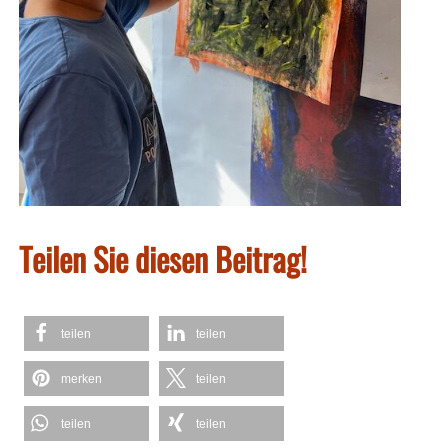
Teilen Sie diesen Beitrag!
teilen
teilen
merken
teilen
teilen
teilen