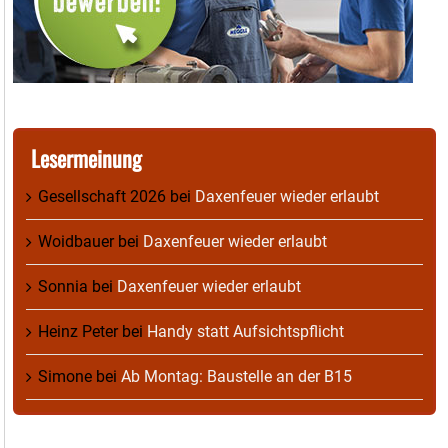
Lesermeinung
Gesellschaft 2026
bei
Daxenfeuer wieder erlaubt
Woidbauer
bei
Daxenfeuer wieder erlaubt
Sonnia
bei
Daxenfeuer wieder erlaubt
Heinz Peter
bei
Handy statt Aufsichtspflicht
Simone
bei
Ab Montag: Baustelle an der B15