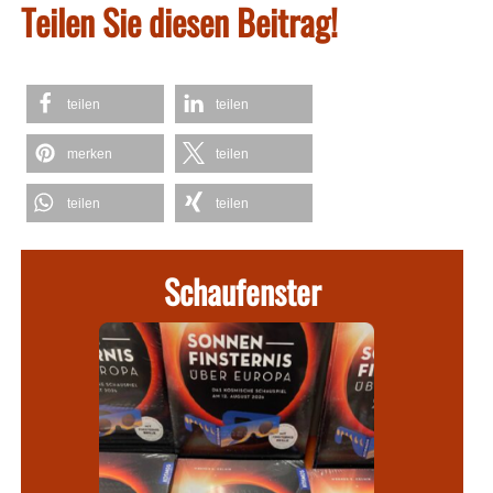
Teilen Sie diesen Beitrag!
teilen
teilen
merken
teilen
teilen
teilen
Schaufenster