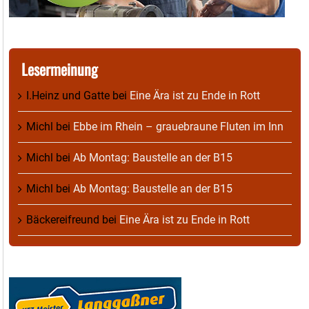
Lesermeinung
I.Heinz und Gatte
bei
Eine Ära ist zu Ende in Rott
Michl
bei
Ebbe im Rhein – grauebraune Fluten im Inn
Michl
bei
Ab Montag: Baustelle an der B15
Michl
bei
Ab Montag: Baustelle an der B15
Bäckereifreund
bei
Eine Ära ist zu Ende in Rott