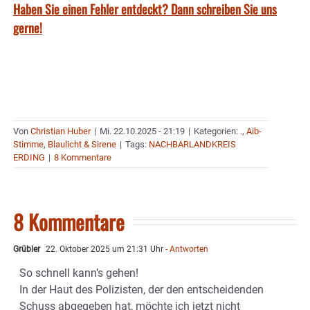
Haben Sie einen Fehler entdeckt? Dann schreiben Sie uns
gerne!
Von
Christian Huber
|
Mi. 22.10.2025 - 21:19
|
Kategorien:
.
,
Aib-
Stimme
,
Blaulicht & Sirene
|
Tags:
NACHBARLANDKREIS
ERDING
|
8 Kommentare
8 Kommentare
Grübler
22. Oktober 2025 um 21:31 Uhr
- Antworten
So schnell kann’s gehen!
In der Haut des Polizisten, der den entscheidenden
Schuss abgegeben hat, möchte ich jetzt nicht