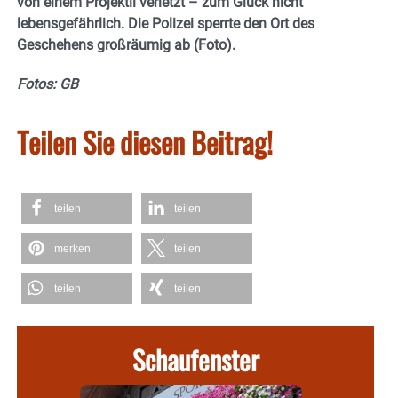
von einem Projektil verletzt – zum Glück nicht
lebensgefährlich. Die Polizei sperrte den Ort des
Geschehens großräumig ab (Foto).
Fotos: GB
Teilen Sie diesen Beitrag!
teilen
teilen
merken
teilen
teilen
teilen
Schaufenster