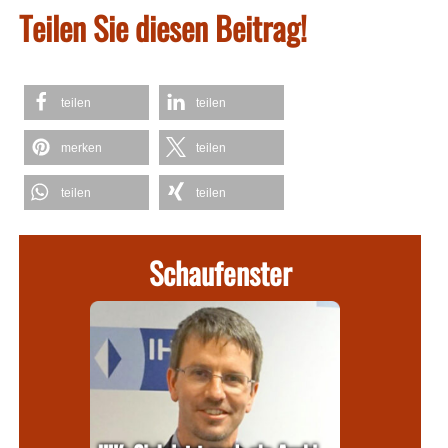
Teilen Sie diesen Beitrag!
teilen
teilen
merken
teilen
teilen
teilen
Schaufenster