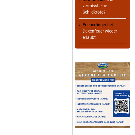
vermisst eine
Schildkröte?
Friebertinger
bei
Daxenfeuer wieder
erlaubt