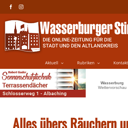
Skip
Facebook
Instagram
to
content
Aktuell
Rubriken
Kontakt
Alles übers Räuchern u