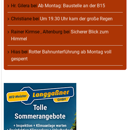
Hr. Gilera
bei
Ab Montag: Baustelle an der B15
Christiane
bei
Um 19.30 Uhr kam der große Regen
Rainer Kirmse , Altenburg
bei
Sicherer Blick zum
Himmel
Hias
bei
Rotter Bahnunterführung ab Montag voll
gesperrt