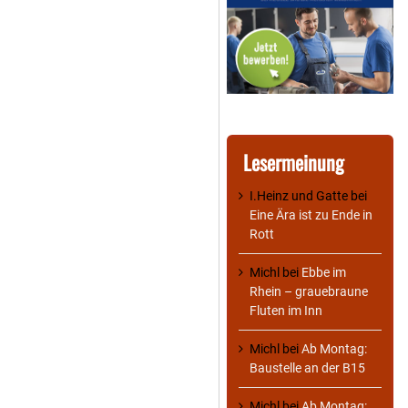
Lesermeinung
I.Heinz und Gatte
bei
Eine Ära ist zu Ende in
Rott
Michl
bei
Ebbe im
Rhein – grauebraune
Fluten im Inn
Michl
bei
Ab Montag:
Baustelle an der B15
Michl
bei
Ab Montag: