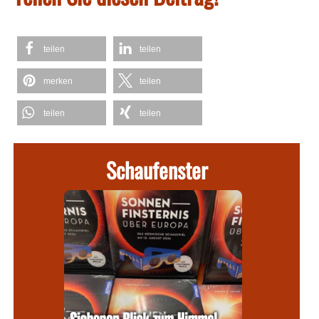
teilen
teilen
merken
teilen
teilen
teilen
Schaufenster