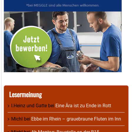
Lesermeinung
I.Heinz und Gatte
bei
Eine Ära ist zu Ende in Rott
Michl
bei
Ebbe im Rhein – grauebraune Fluten im Inn