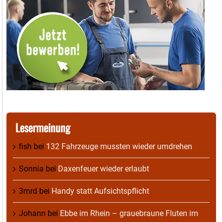
Lesermeinung
fish
bei
132 Fahrzeuge mussten wieder umdrehen
Sonnia
bei
Daxenfeuer wieder erlaubt
3mrd
bei
Handy statt Aufsichtspflicht
Johann
bei
Ebbe im Rhein – grauebraune Fluten im