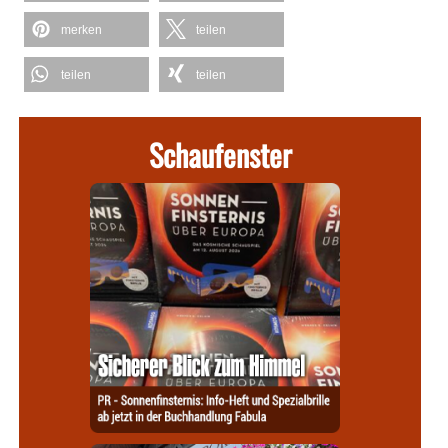
merken
teilen
teilen
teilen
Schaufenster