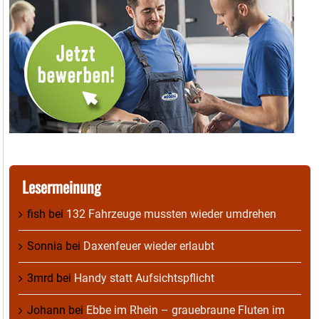
Lesermeinung
fish
bei
132 Fahrzeuge mussten wieder umdrehen
Sonnia
bei
Daxenfeuer wieder erlaubt
3mrd
bei
Handy statt Aufsichtspflicht
Johann
bei
Ebbe im Rhein – grauebraune Fluten im