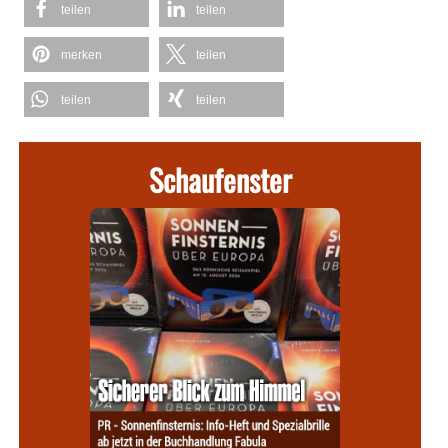
teilen
teilen
merken
teilen
teilen
teilen
Schaufenster