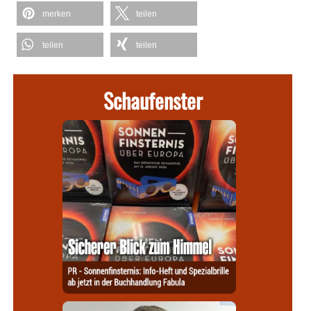
merken
teilen
teilen
teilen
Schaufenster