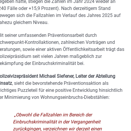
egeben hatte, stiegen die Zahlen im Jahr 2024 wieder an
240 Fälle oder +15,9 Prozent). Nach derzeitigem Stand
ewegen sich die Fallzahlen im Verlauf des Jahres 2025 auf
ahezu gleichem Niveau.
it seiner umfassenden Präventionsarbeit durch
chwerpunkt-Kontrollaktionen, zahlreichen Vorträgen und
eratungen, sowie einer aktiven Öffentlichkeitsarbeit trägt das
olizeipräsidium seit vielen Jahren maßgeblich zur
ekämpfung der Einbruchskriminalität bei.
olizeivizepräsident Michael Siefener, Leiter der Abteilung
insatz
, sieht die bevorstehende Präventionsaktion als
ichtiges Puzzleteil für eine positive Entwicklung hinsichtlich
er Minimierung von Wohnungseinbruchs-Diebstählen:
„Obwohl die Fallzahlen im Bereich der
Einbruchskriminalität in der Vergangenheit
zurückgingen, verzeichnen wir derzeit einen