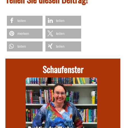
teilen
teilen
merken
teilen
teilen
teilen
Schaufenster