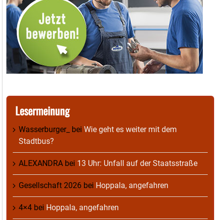
Lesermeinung
Wasserburger_
bei
Wie geht es weiter mit dem
Stadtbus?
ALEXANDRA
bei
13 Uhr: Unfall auf der Staatsstraße
Gesellschaft 2026
bei
Hoppala, angefahren
4×4
bei
Hoppala, angefahren