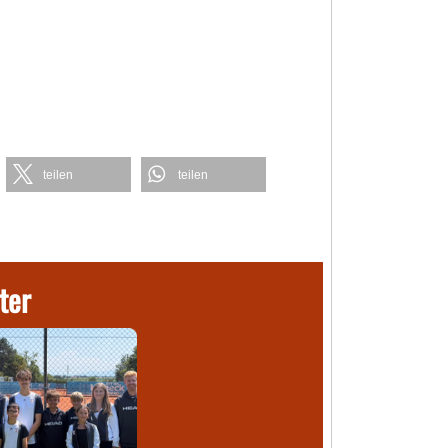
teilen
teilen
ter