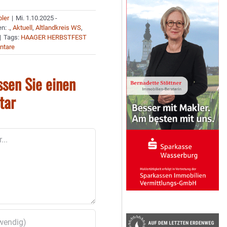
bler
|
Mi. 1.10.2025 -
en:
.
,
Aktuell
,
Altlandkreis WS
,
|
Tags:
HAAGER HERBSTFEST
ntare
ssen Sie einen
tar