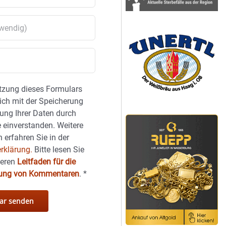
tzung dieses Formulars
sich mit der Speicherung
ung Ihrer Daten durch
 einverstanden. Weitere
 erfahren Sie in der
rklärung.
Bitte lesen Sie
seren
Leitfaden für die
hung von Kommentaren
.
*