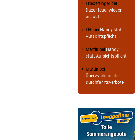
Friebertinger
bei
Daxenfeuer wieder
erlaubt
I.H.
bei
Handy statt
Aufsichtspflicht
Martin
bei
Handy
statt Aufsichtspflicht
Martin
bei
Überwachung der
Durchfahrtsverbote