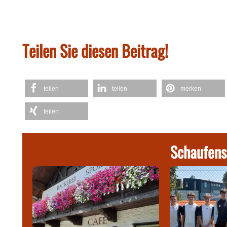
Teilen Sie diesen Beitrag!
teilen
teilen
merken
teilen
Schaufens