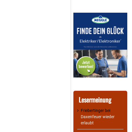
Lesermeinung
Friebertinger
bei
Daxenfeuer wieder
erlaubt