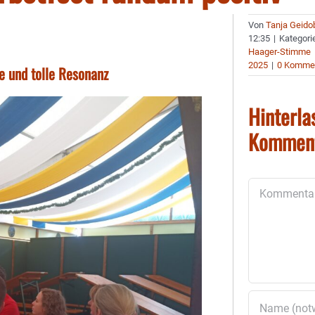
Von
Tanja Geido
12:35
|
Kategori
Haager-Stimme
2025
|
0 Komme
te und tolle Resonanz
Hinterla
Kommen
Kommentar