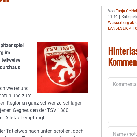
Von
Tanja Geido
11:40
|
Kategori
Wasserburg aktu
LANDESLIGA
|
itzenspiel
Hinterla
rg im
Kommen
 teilweise
h durchaus
Kommentar
ch weiter und
Tuchfühlung zum
eren Regionen ganz schwer zu schlagen
n jenen Gegner, den der TSV 1880
er Altstadt empfängt.
er Tat etwas nach unten scrollen, doch