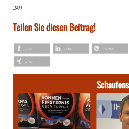
JAH
Teilen Sie diesen Beitrag!
teilen
teilen
merken
teilen
Schaufens