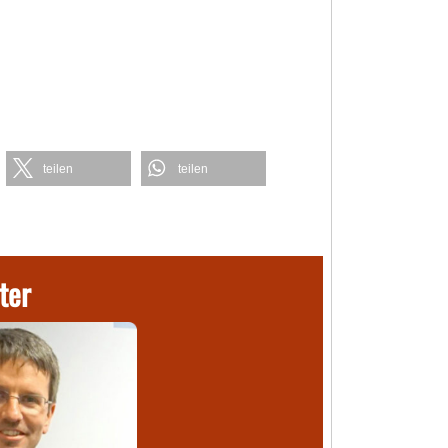
teilen
teilen
ter