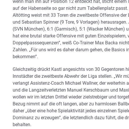
wenn man ihn auf Position 12 entdeckt hat, sticht einem s
auf der Habenseite so gar nicht zum Tabellenplatz pass
Altötting weist mit 33 Toren die zweitbeste Offensive der
und Sebastian Spinner (9 Tore, 9 Vorlagen) herausragen. 
(SVN München), 6:1 (Garmisch), 5:1 (Wacker München) un
hat eine brutal starke Offensive mit guten Einzelspieler
Doppelpasssequenzen“, weiß Co-Trainer Max Backa nicht
Zahlen. „Für uns wird es daher darum gehen, die Basics in
bekommen“.
Gleichzeitig drückt Kastl angesichts von 30 Gegentoren 
Innstädter die zweitbeste Abwehr der Liga stellen. „Wir m
verlangt Assistenz-Coach Michael Wallner, der weiterhin 
und die Langzeitverletzten Manuel Kerschbaum und Maxi
wollen wir im letzten Drittel wieder zielstrebiger und torg
Bezug nimmt auf die oft langen, aber zu harmlosen Ballb
daher „über eine hohe Spielaktivität jedes einzelnen Spiel
Dominanz zu erzeugen“, die letztendlich dazu führt, die 
behalten.