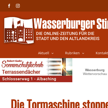
Skip
Facebook
Instagram
to
content
Aktuell
Rubriken
Kontakt
Die Tormaschine stopp