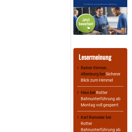
Lesermeinung
Rainer Kirmse ,
Altenburg
bei
Sicherer
Blick zum Himmel
Hias
bei
Rotter
Bahnunterführung ab
Montag voll gesperrt
Karl Ranseier
bei
Rotter
Bahnunterführung ab