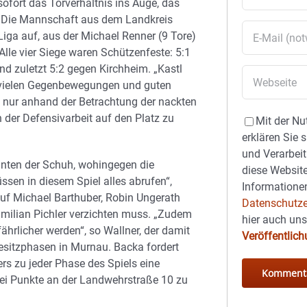
ofort das Torverhältnis ins Auge, das
t. Die Mannschaft aus dem Landkreis
 Liga auf, aus der Michael Renner (9 Tore)
Alle vier Siege waren Schützenfeste: 5:1
d zuletzt 5:2 gegen Kirchheim. „Kastl
n, vielen Gegenbewegungen und guten
 nur anhand der Betrachtung der nackten
 der Defensivarbeit auf den Platz zu
Mit der Nu
erklären Sie 
und Verarbeit
hinten der Schuh, wohingegen die
diese Website
üssen in diesem Spiel alles abrufen“,
Informationen
auf Michael Barthuber, Robin Ungerath
Datenschutze
milian Pichler verzichten muss. „Zudem
hier auch un
efährlicher werden“, so Wallner, der damit
Veröffentlic
esitzphasen in Murnau. Backa fordert
ers zu jeder Phase des Spiels eine
drei Punkte an der Landwehrstraße 10 zu