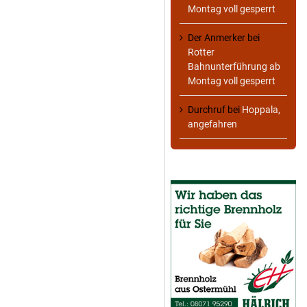
Montag voll gesperrt
Der Anmerker
bei
Rotter
Bahnunterführung ab
Montag voll gesperrt
Durchruf
bei
Hoppala,
angefahren