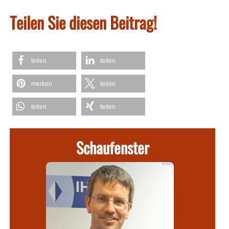
Teilen Sie diesen Beitrag!
teilen
teilen
merken
teilen
teilen
teilen
Schaufenster