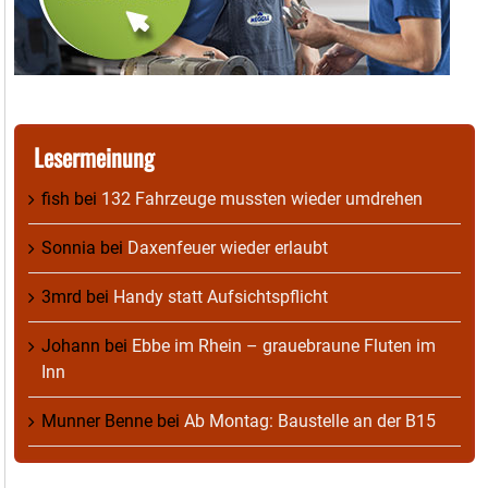
Lesermeinung
fish
bei
132 Fahrzeuge mussten wieder umdrehen
Sonnia
bei
Daxenfeuer wieder erlaubt
3mrd
bei
Handy statt Aufsichtspflicht
Johann
bei
Ebbe im Rhein – grauebraune Fluten im
Inn
Munner Benne
bei
Ab Montag: Baustelle an der B15