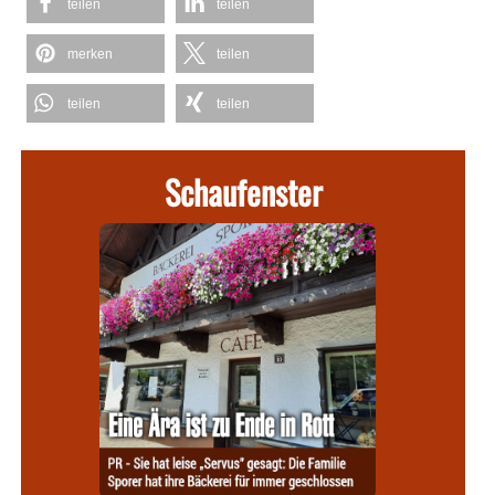
teilen
teilen
merken
teilen
teilen
teilen
Schaufenster