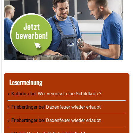
Lesermeinung
Kathrina
bei
Wer vermisst eine Schildkröte?
Friebertinger
bei
Daxenfeuer wieder erlaubt
Friebertinger
bei
Daxenfeuer wieder erlaubt