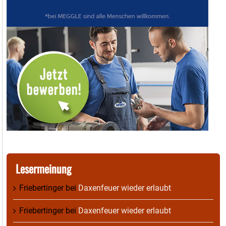
Lesermeinung
Friebertinger
bei
Daxenfeuer wieder erlaubt
Friebertinger
bei
Daxenfeuer wieder erlaubt