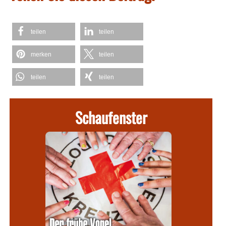
teilen
teilen
merken
teilen
teilen
teilen
Schaufenster