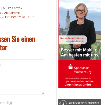
|
Mi. 27.8.2025 -
n:
.
,
Aib-Stimme
,
ags:
EISHOCKEY DEL 2
|
0
ssen Sie einen
tar