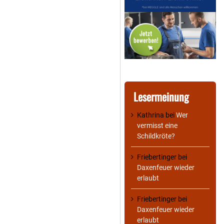
Lesermeinung
Kathrina
bei
Wer
vermisst eine
Schildkröte?
Friebertinger
bei
Daxenfeuer wieder
erlaubt
Friebertinger
bei
Daxenfeuer wieder
erlaubt