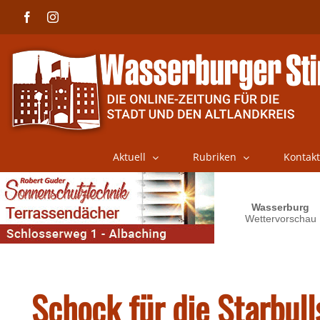
Skip
Facebook
Instagram
to
content
Aktuell
Rubriken
Kontakt
Schock für die Starbull