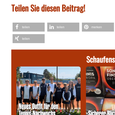
Teilen Sie diesen Beitrag!
teilen
teilen
merken
teilen
Schaufens