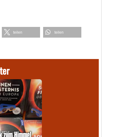
teilen
teilen
ter