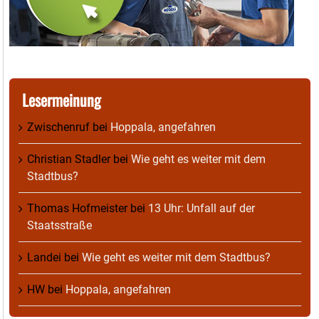
Lesermeinung
Zwischenruf
bei
Hoppala, angefahren
Christian Stadler
bei
Wie geht es weiter mit dem
Stadtbus?
Thomas Hofmeister
bei
13 Uhr: Unfall auf der
Staatsstraße
Landei
bei
Wie geht es weiter mit dem Stadtbus?
HW
bei
Hoppala, angefahren