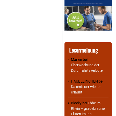
Lesermeinung
Marlen
bei
Überwachung der
Durchfahrtsverbote
HAUBELINCHEN
bei
Daxenfeuer wieder
erlaubt
Blocky
bei
Ebbe im
Rhein – grauebraune
Fluten im Inn