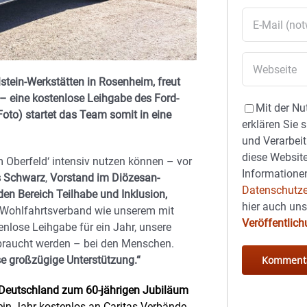
stein-Werkstätten in Rosenheim, freut
 – eine
kostenlose Leihgabe des Ford-
Mit der Nu
(Foto) startet das Team somit in eine
erklären Sie 
und Verarbeit
diese Website
 Oberfeld‘ intensiv nutzen können – vor
Informationen
 Schwarz
,
Vorstand im Diözesan-
Datenschutze
en Bereich Teilhabe und Inklusion,
hier auch un
en Wohlfahrtsverband wie unserem mit
Veröffentlic
nlose Leihgabe für ein Jahr, unsere
braucht werden – bei den Menschen.
se großzügige Unterstützung.“
d Deutschland zum 60-jährigen Jubiläum
ein Jahr kostenlos an Caritas-Verbände