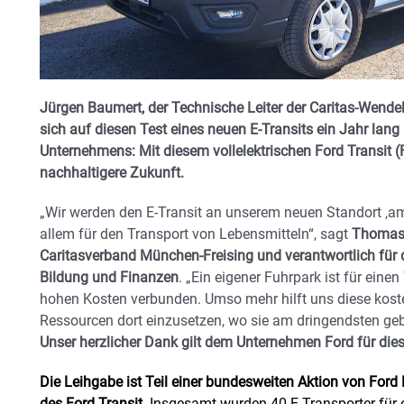
Jürgen Baumert, der Technische Leiter der Caritas-Wendel
sich auf diesen Test eines neuen E-Transits ein Jahr lang
Unternehmens
: Mit diesem vollelektrischen Ford Transit 
nachhaltigere Zukunft.
„Wir werden den E-Transit an unserem neuen Standort ‚am
allem für den Transport von Lebensmitteln“, sagt
Thomas
Caritasverband München-Freising und verantwortlich für d
Bildung und Finanzen
. „Ein eigener Fuhrpark ist für ein
hohen Kosten verbunden. Umso mehr hilft uns diese koste
Ressourcen dort einzusetzen, wo sie am dringendsten ge
Unser herzlicher Dank gilt dem Unternehmen Ford für die
Die Leihgabe ist Teil einer bundesweiten Aktion von For
des Ford Transit.
Insgesamt wurden 40 E-Transporter für 